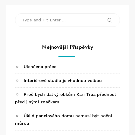
Search
Search
for:
Nejnovější Příspěvky
Ulehčena práce.
Interiérové studio je vhodnou volbou
Proč bych dal výrobkům Kari Traa přednost
před jinými značkami
Úklid panelového domu nemusí být noční
můrou