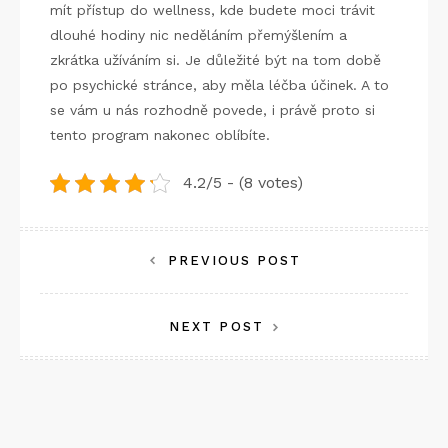
mít přístup do wellness, kde budete moci trávit
dlouhé hodiny nic neděláním přemýšlením a
zkrátka užíváním si. Je důležité být na tom době
po psychické stránce, aby měla léčba účinek. A to
se vám u nás rozhodně povede, i právě proto si
tento program nakonec oblíbíte.
4.2/5 - (8 votes)
Navigace
PREVIOUS POST
pro
NEXT POST
příspěvek