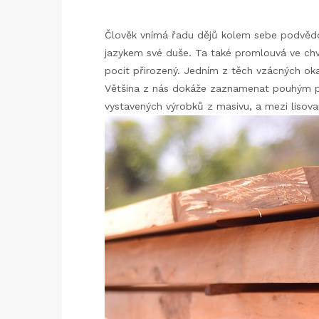
Člověk vnímá řadu dějů kolem sebe podvědomě
jazykem své duše. Ta také promlouvá ve chví
pocit přirozený. Jedním z těch vzácných o
Většina z nás dokáže zaznamenat pouhým poc
vystavených výrobků z masivu, a mezi lisov