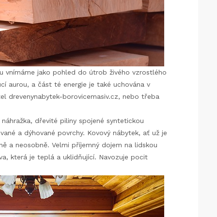
u vnímáme jako pohled do útrob živého vzrostlého
cí aurou, a část té energie je také uchována v
el drevenynabytek-borovicemasiv.cz
, nebo třeba
náhražka, dřevité piliny spojené syntetickou
inované a dýhované povrchy. Kovový nábytek, ať už je
dně a neosobně. Velmi příjemný dojem na lidskou
, která je teplá a uklidňující. Navozuje pocit