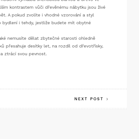
Dalším kontrastem vůči dřevěnému nábytku jsou živé
ět. A pokud zvolíte i vhodné vzorování a styl
bydlení i tehdy, jestliže budete mít obytné
také nemusíte dělat zbytečné starosti ohledně
ků přesahuje desítky let, na rozdíl od dřevotřísky,
 a ztrácí svou pevnost.
NEXT POST