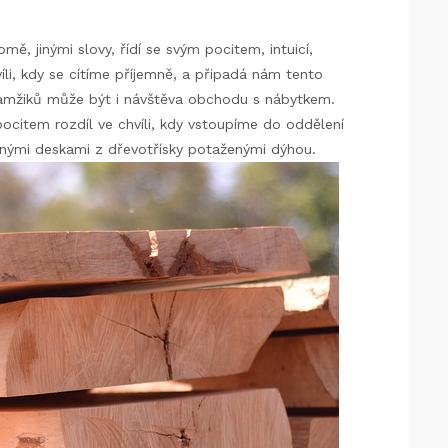
, jinými slovy, řídí se svým pocitem, intuicí,
li, kdy se cítíme příjemně, a připadá nám tento
kamžiků může být i návštěva obchodu s nábytkem.
item rozdíl ve chvíli, kdy vstoupíme do oddělení
anými deskami z dřevotřísky potaženými dýhou.