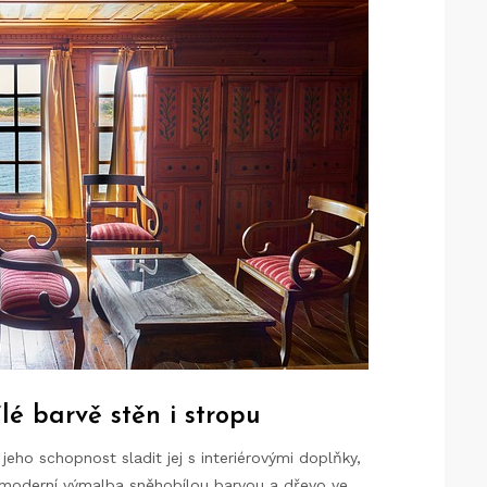
lé barvě stěn i stropu
eho schopnost sladit jej s interiérovými doplňky,
 moderní výmalba sněhobílou barvou a dřevo ve