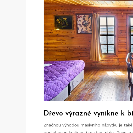
Dřevo výrazně vynikne k bí
Značnou výhodou masivního nábytku je také j
podlahovou krytinou i malbou stěn. Dnes je