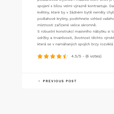
spojení s bílou velmi výrazně kontrastuje. 
květiny, které by v žádném bytě neměly chyb
podlahové krytiny, podtrhnete vzhled vašeho 
místnosti zařízené velice skromně.
S robustní konstrukcí masivního nábytku si 
údržby a trvanlivosti, životnost těchto výrob
která se v namáhaných spojích brzy rozviklá
4.5/5 - (6 votes)
Navigace
PREVIOUS POST
pro
příspěvek