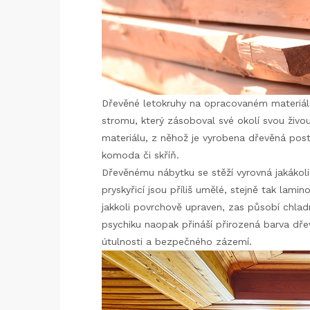
Dřevěné letokruhy na opracovaném materiál
stromu, který zásoboval své okolí svou živou
materiálu, z něhož je vyrobena
dřevěná post
komoda či skříň.
Dřevěnému nábytku se stěží vyrovná jakákoli 
pryskyřicí jsou příliš umělé, stejně tak lam
jakkoli povrchově upraven, zas působí chla
psychiku naopak přináší přirozená barva dřeva
útulnosti a bezpečného zázemí.