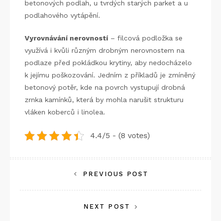
betonových podlah, u tvrdých starých parket a u
podlahového vytápění.
Vyrovnávání nerovností
– filcová podložka se
využívá i kvůli různým drobným nerovnostem na
podlaze před pokládkou krytiny, aby nedocházelo
k jejímu poškozování. Jedním z příkladů je zmíněný
betonový potěr, kde na povrch vystupují drobná
zrnka kamínků, která by mohla narušit strukturu
vláken koberců i linolea.
4.4/5 - (8 votes)
Navigace
PREVIOUS POST
pro
NEXT POST
příspěvek