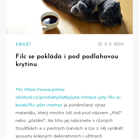
3. 5. 2023
ZBOŽÍ
Filc se pokládá i pod podlahovou
krytinu
Filc https://www.prima-
obchod.cz/produkty/latky/juta-imitace-juty-filc-a-
korek/filc-plst-metraz
je poněmčený výraz
materiálu, který mnoho lidí zná pod názvem „Plsť“
nebo „plstění“. Na trhu jej naleznete v různých
tloušťkách a v pestrých barvách a lze z něj vyrábět
spoustu krásných dekorativních i užitných