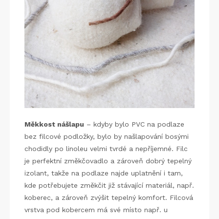
Měkkost nášlapu
– kdyby bylo PVC na podlaze
bez filcové podložky, bylo by našlapování bosými
chodidly po linoleu velmi tvrdé a nepříjemné. Filc
je perfektní změkčovadlo a zároveň dobrý tepelný
izolant, takže na podlaze najde uplatnění i tam,
kde potřebujete změkčit již stávající materiál, např.
koberec, a zároveň zvýšit tepelný komfort. Filcová
vrstva pod kobercem má své místo např. u