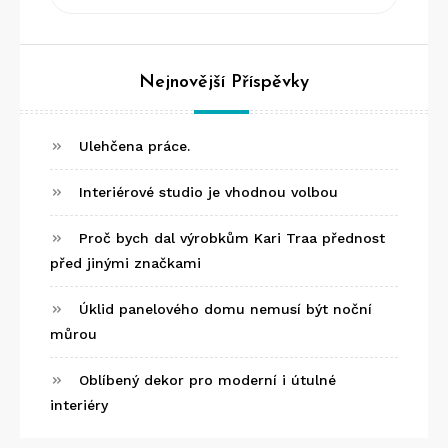
Search
for:
Nejnovější Příspěvky
Ulehčena práce.
Interiérové studio je vhodnou volbou
Proč bych dal výrobkům Kari Traa přednost
před jinými značkami
Úklid panelového domu nemusí být noční
můrou
Oblíbený dekor pro moderní i útulné
interiéry