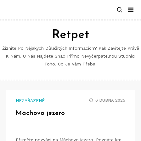
Retpet
Žízníte Po Nějakých Důležitých Informacích? Pak Zavítejte Právě
K Nám. U Nás Najdete Snad Přímo Nevyčerpatelnou Studnici
Toho, Co Je Vám Třeba.
NEZAŘAZENÉ
6 DUBNA 2025
Máchovo jezero
Přijměte pozvání na Máchovo jezero. Poznáte kraj