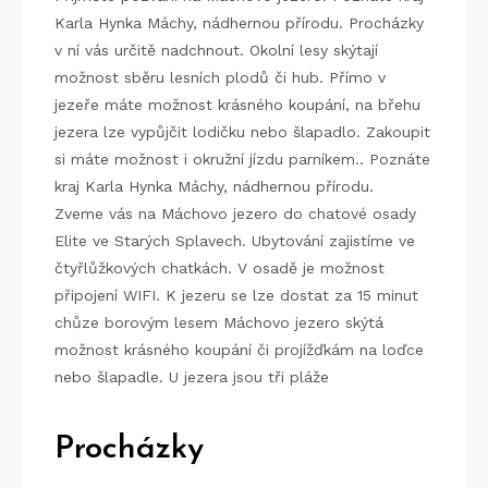
Karla Hynka Máchy, nádhernou přírodu. Procházky
v ní vás určitě nadchnout. Okolní lesy skýtají
možnost sběru lesních plodů či hub. Přímo v
jezeře máte možnost krásného koupání, na břehu
jezera lze vypůjčit lodičku nebo šlapadlo. Zakoupit
si máte možnost i okružní jízdu parníkem.. Poznáte
kraj Karla Hynka Máchy, nádhernou přírodu.
Zveme vás na Máchovo jezero do chatové osady
Elite ve Starých Splavech. Ubytování zajistíme ve
čtyřlůžkových chatkách. V osadě je možnost
připojení WIFI. K jezeru se lze dostat za 15 minut
chůze borovým lesem
Máchovo jezero
skýtá
možnost krásného koupání či projížďkám na loďce
nebo šlapadle. U jezera jsou tři pláže
Procházky