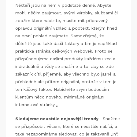
Někteří jsou na něm v podstatě denně. Abyste
mohli něčím zaujmout, svými výrobky, službami či
zbožím které nabízíte, musíte mít připravený
opravdu originální vzhled a podtext, kterým hned
na první pohled zaujmete. Samozřejmě, že
důležité jsou také další faktory a tím je například
praktická stránka celkových webovek. Proto se
přizpůsobujeme našimi produkty každému zcela
individuálně a vždy se snažíme o to, aby se zde
zákazník cítil příjemně, aby všechno bylo jasné a
přehledné ale přitom originální, protože v tom je
ten klíčový faktor. Nabídněte svým budoucím
klientům něco nového, minimálně originální
internetové stránky
.
Sledujeme neustále nejnovější trendy –
Snažíme
se přizpůsobit věcem, které se neustále nabízí, a
také nezapomínáme sledovat, co je takzvaně „in“.