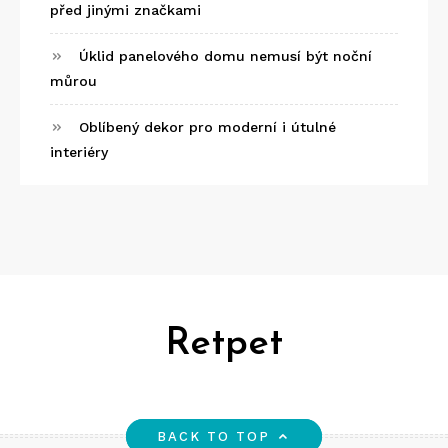
před jinými značkami
Úklid panelového domu nemusí být noční
můrou
Oblíbený dekor pro moderní i útulné
interiéry
Retpet
BACK TO TOP