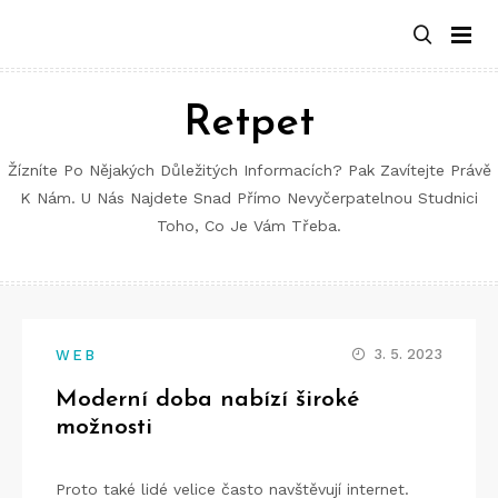
Retpet
Žízníte Po Nějakých Důležitých Informacích? Pak Zavítejte Právě
K Nám. U Nás Najdete Snad Přímo Nevyčerpatelnou Studnici
Toho, Co Je Vám Třeba.
3. 5. 2023
WEB
Moderní doba nabízí široké
možnosti
Proto také lidé velice často navštěvují internet.