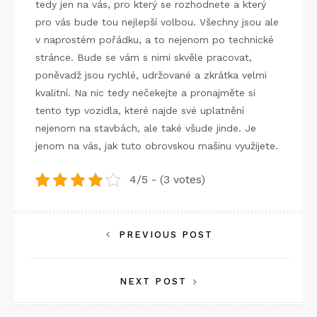
tedy jen na vás, pro který se rozhodnete a který
pro vás bude tou nejlepší volbou. Všechny jsou ale
v naprostém pořádku, a to nejenom po technické
stránce. Bude se vám s nimi skvěle pracovat,
poněvadž jsou rychlé, udržované a zkrátka velmi
kvalitní. Na nic tedy nečekejte a pronajměte si
tento typ vozidla, které najde své uplatnění
nejenom na stavbách, ale také všude jinde. Je
jenom na vás, jak tuto obrovskou mašinu využijete.
4/5 - (3 votes)
Navigace
PREVIOUS POST
pro
NEXT POST
příspěvek