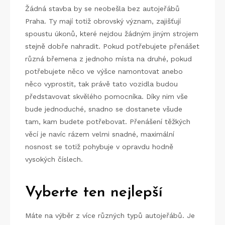
Žádná stavba by se neobešla bez
autojeřábů
Praha
. Ty mají totiž obrovský význam, zajišťují
spoustu úkonů, které nejdou žádným jiným strojem
stejně dobře nahradit. Pokud potřebujete přenášet
různá břemena z jednoho místa na druhé, pokud
potřebujete něco ve výšce namontovat anebo
něco vyprostit, tak právě tato vozidla budou
představovat skvělého pomocníka. Díky nim vše
bude jednoduché, snadno se dostanete všude
tam, kam budete potřebovat. Přenášení těžkých
věcí je navíc rázem velmi snadné, maximální
nosnost se totiž pohybuje v opravdu hodně
vysokých číslech.
Vyberte ten nejlepší
Máte na výběr z více různých typů autojeřábů. Je