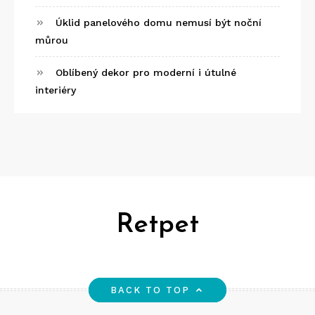
Úklid panelového domu nemusí být noční
můrou
Oblíbený dekor pro moderní i útulné
interiéry
Retpet
BACK TO TOP