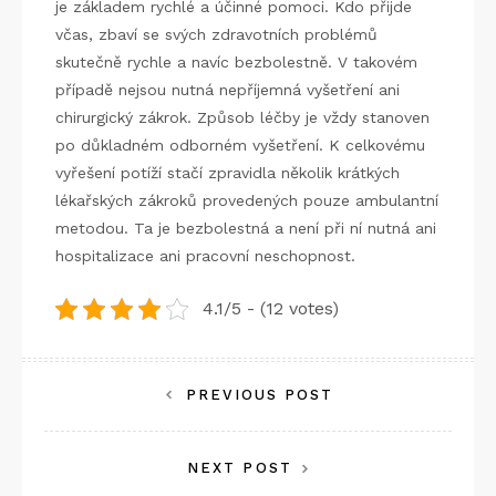
je základem rychlé a účinné pomoci. Kdo přijde
včas, zbaví se svých zdravotních problémů
skutečně rychle a navíc bezbolestně. V takovém
případě nejsou nutná nepříjemná vyšetření ani
chirurgický zákrok. Způsob léčby je vždy stanoven
po důkladném odborném vyšetření. K celkovému
vyřešení potíží stačí zpravidla několik krátkých
lékařských zákroků provedených pouze ambulantní
metodou. Ta je bezbolestná a není při ní nutná ani
hospitalizace ani pracovní neschopnost.
4.1/5 - (12 votes)
Navigace
PREVIOUS POST
pro
NEXT POST
příspěvek