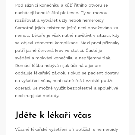
Pod sliznicí konečníku a kůží řitního otvoru se
nacházejí bohaté žilní pletence. Ty se mohou
rozšiřovat a vytvářet uzly neboli
hemeroidy
.
Samotná jejich existence ještě není považována za
nemoc. Lékaře je však nutné navštívit v situaci, kdy
se objeví zdravotní komplikace. Mezi první příznaky
patří jasně červená krev ve stolici. Časté je i
svědění a mokvání konečníku a nepříjemný tlak.
Domácí léčba nebývá nijak účinná a jenom
oddaluje lékařský zákrok. Pokud se pacient dostaví
na vyšetření včas, není nutné řešit vzniklé potíže
operací. Je možné využít bezbolestné a spolehlivé
nechirurgické metody.
Jděte k lékaři včas
Včasné lékařské vyšetření při potížích s hemeroidy