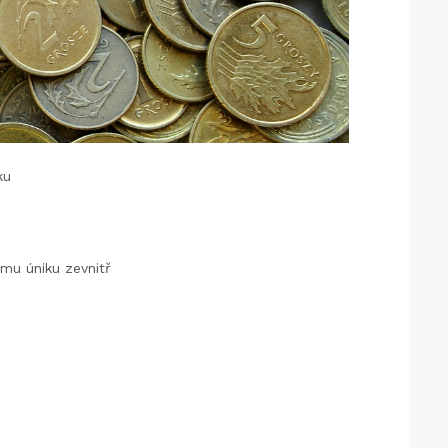
ku
ímu úniku zevnitř