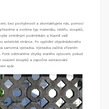
ení, bez pochybností a zkontaktujete nás, pomocí
řesníme a zvolíme typ materiálu, reliéfu, sloupků,
m výše zmíněným podmínkám a hlavně vaší
po estetické stránce.
Po vyplnění objednávkového
číná samotná výstavba.
Výstavba začíná zřízením
. Poté odstraníme zbytky starého oplocení, pokud
e osazení sloupků a započne sestavování
vení spár.