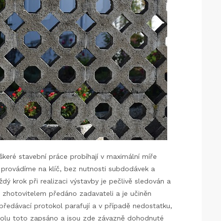
škeré stavební práce probíhají v maximální míře
 provádíme na klíč, bez nutnosti subdodávek a
dý krok při realizaci výstavby je pečlivě sledován a
 zhotovitelem předáno zadavateli a je učiněn
předávací protokol parafují a v případě nedostatku,
kolu toto zapsáno a jsou zde závazně dohodnuté