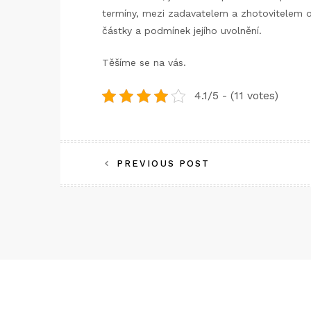
termíny, mezi zadavatelem a zhotovitelem o
částky a podmínek jejího uvolnění.
Těšíme se na vás.
4.1/5 - (11 votes)
Navigace
PREVIOUS POST
pro
příspěvek