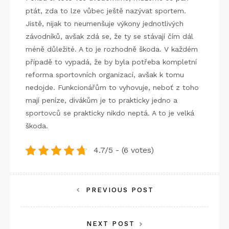
ptát, zda to lze vůbec ještě nazývat sportem.
Jistě, nijak to neumenšuje výkony jednotlivých
závodníků, avšak zdá se, že ty se stávají čím dál
méně důležité. A to je rozhodně škoda.
V každém
případě to vypadá, že by byla potřeba kompletní
reforma sportovních organizací, avšak k tomu
nedojde. Funkcionářům to vyhovuje, neboť z toho
mají peníze, divákům je to prakticky jedno a
sportovců se prakticky nikdo neptá. A to je velká
škoda.
4.7/5 - (6 votes)
Navigace
PREVIOUS POST
pro
NEXT POST
příspěvek