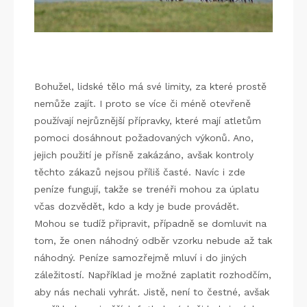
Bohužel, lidské tělo má své limity, za které prostě
nemůže zajít. I proto se více či méně otevřeně
používají nejrůznější přípravky, které mají atletům
pomoci dosáhnout požadovaných výkonů. Ano,
jejich použití je přísně zakázáno, avšak kontroly
těchto zákazů nejsou příliš časté.
Navíc i zde
peníze fungují, takže se trenéři mohou za úplatu
včas dozvědět, kdo a kdy je bude provádět.
Mohou se tudíž připravit, případně se domluvit na
tom, že onen náhodný odběr vzorku nebude až tak
náhodný.
Peníze samozřejmě mluví i do jiných
záležitostí. Například je možné zaplatit rozhodčím,
aby nás nechali vyhrát. Jistě, není to čestné, avšak