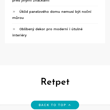
před jinými značkami
Úklid panelového domu nemusí být noční
můrou
Oblíbený dekor pro moderní i útulné
interiéry
Retpet
BACK TO TOP