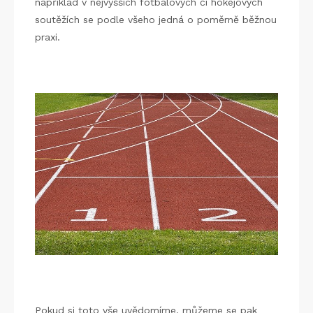
například v nejvyšších fotbalových či hokejových
soutěžích se podle všeho jedná o poměrně běžnou
praxi.
Pokud si toto vše uvědomíme, můžeme se pak